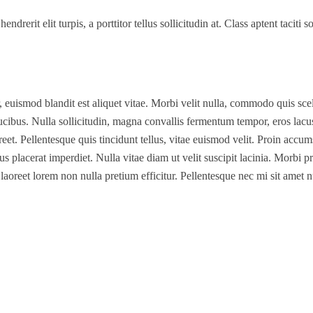
drerit elit turpis, a porttitor tellus sollicitudin at. Class aptent taciti
, euismod blandit est aliquet vitae. Morbi velit nulla, commodo quis sc
cibus. Nulla sollicitudin, magna convallis fermentum tempor, eros lacus
reet. Pellentesque quis tincidunt tellus, vitae euismod velit. Proin accu
tus placerat imperdiet. Nulla vitae diam ut velit suscipit lacinia. Morbi p
laoreet lorem non nulla pretium efficitur. Pellentesque nec mi sit amet n