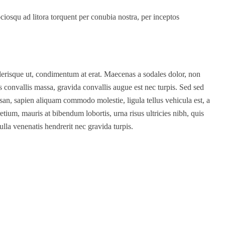
 sociosqu ad litora torquent per conubia nostra, per inceptos
elerisque ut, condimentum at erat. Maecenas a sodales dolor, non
 convallis massa, gravida convallis augue est nec turpis. Sed sed
msan, sapien aliquam commodo molestie, ligula tellus vehicula est, a
retium, mauris at bibendum lobortis, urna risus ultricies nibh, quis
ulla venenatis hendrerit nec gravida turpis.