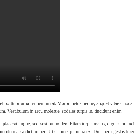
l porttitor urna fermentum at. Morbi metus neque, aliquet vitae cursus v
trum. Vestibulum in arcu molestie, sodales turpis in, tincidunt enim.
u placerat augue, sed vestibulum leo. Etiam turpis metus, dignissim tinci
modo massa dictum nec. Ut sit amet pharetra ex. Duis nec egestas liber