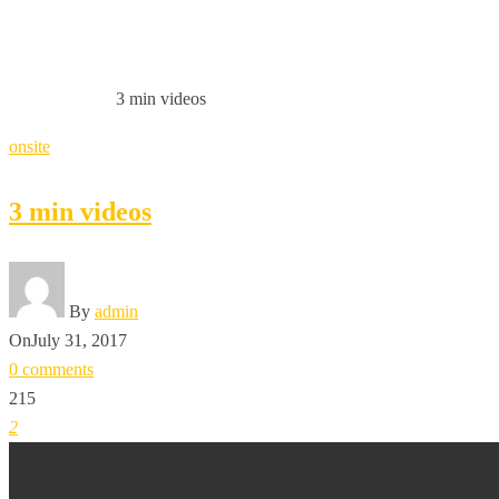
3 MIN VIDEOS
3 min videos
HOME
ONSITE
onsite
3 min videos
By
admin
On
July 31, 2017
0 comments
215
2