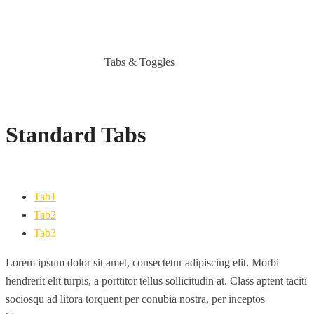
TABS & TOGGLES
Tabs & Toggles
HOME
SHORTCODES
Standard Tabs
Tab1
Tab2
Tab3
Lorem ipsum dolor sit amet, consectetur adipiscing elit. Morbi
hendrerit elit turpis, a porttitor tellus sollicitudin at. Class aptent taciti
sociosqu ad litora torquent per conubia nostra, per inceptos