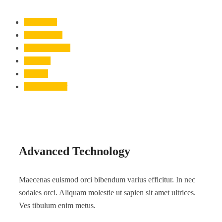
Consectetr
Eges Asquis
Tiblum Nasbib
Molestie
Sodales
Lacinia Seqor
Advanced Technology
Maecenas euismod orci bibendum varius efficitur. In nec
sodales orci. Aliquam molestie ut sapien sit amet ultrices.
Ves tibulum enim metus.