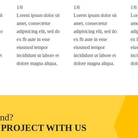
1/6
1/6
1/6
it
Lorem ipsum dolor sit
Lorem ipsum dolor sit
Lor
amet, consectetur
amet, consectetur
ame
do
adipisicing elit, sed do
adipisicing elit, sed do
adip
ex fb aute in esse
ex fb aute in esse
ex f
eiusmod tempor
eiusmod tempor
eiu
et
incididunt ut labore et
incididunt ut labore et
inci
.
dolore magna aliqua.
dolore magna aliqua.
dol
ind?
 PROJECT WITH US