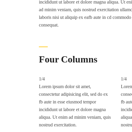
incididunt ut labore et dolore magna aliqua. Ut en
ad minim veniam, quis nostrud exercitation ullam
laboris nisi ut aliquip ex eafb aute in cd commodo
consequat.
Four Columns
1/4
1/4
Lorem ipsum dolor sit amet,
Lorem
consectetur adipisicing elit, sed do ex
consec
fb aute in esse eiusmod tempor
fb au
incididunt ut labore et dolore magna
incidi
aliqua. Ut enim ad minim veniam, quis
aliqu
nostrud exercitation.
nostru