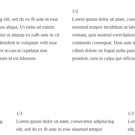
1/2
 elit, sed do ex fb aute in esse
Lorem ipsum dolor sit amet, consec
gna aliqua. Ut enim ad minim
eiusmod tempor incididunt ut lab
isi ut aliquip ex eafb aute in cd
veniam, quis nostrud exercitation 
nderit in voluptate velit esse
commodo consequat. Duis aute irur
int occaecat cupidatat non
cillum dolore eu fugiat nulla pari
anim id est laborum.
proident, sunt in culpa qui offici
1/3
1/3
ng
Lorem ipsum dolor sit amet, consectetur adipisicing
Lor
elit, sed do ex fb aute in esse eiusmod tempor
eli