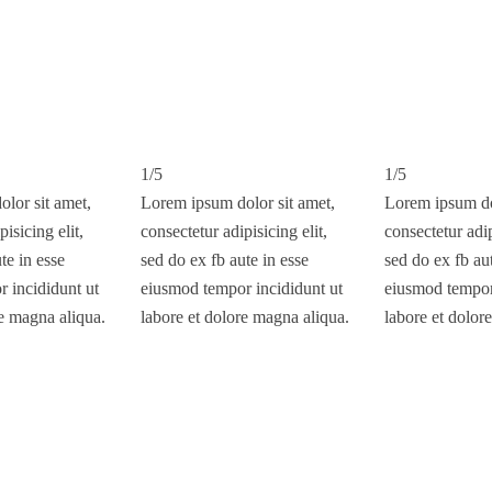
1/5
1/5
lor sit amet,
Lorem ipsum dolor sit amet,
Lorem ipsum do
isicing elit,
consectetur adipisicing elit,
consectetur adip
te in esse
sed do ex fb aute in esse
sed do ex fb aut
 incididunt ut
eiusmod tempor incididunt ut
eiusmod tempor
re magna aliqua.
labore et dolore magna aliqua.
labore et dolor