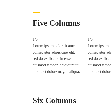
Five Columns
1/5
1/5
Lorem ipsum dolor sit amet,
Lorem ipsum do
consectetur adipisicing elit,
consectetur adip
sed do ex fb aute in esse
sed do ex fb au
eiusmod tempor incididunt ut
eiusmod tempor
labore et dolore magna aliqua.
labore et dolo
Six Columns