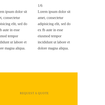
1/6
em ipsum dolor sit
Lorem ipsum dolor sit
t, consectetur
amet, consectetur
isicing elit, sed do
adipisicing elit, sed do
b aute in esse
ex fb aute in esse
smod tempor
eiusmod tempor
didunt ut labore et
incididunt ut labore et
ore magna aliqua.
dolore magna aliqua.
REQUEST A QUOTE