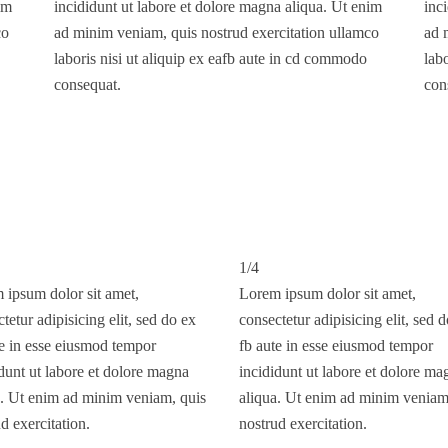
im
incididunt ut labore et dolore magna aliqua. Ut enim
inc
co
ad minim veniam, quis nostrud exercitation ullamco
ad 
laboris nisi ut aliquip ex eafb aute in cd commodo
lab
consequat.
con
1/4
 ipsum dolor sit amet,
Lorem ipsum dolor sit amet,
tetur adipisicing elit, sed do ex
consectetur adipisicing elit, sed 
te in esse eiusmod tempor
fb aute in esse eiusmod tempor
dunt ut labore et dolore magna
incididunt ut labore et dolore ma
a. Ut enim ad minim veniam, quis
aliqua. Ut enim ad minim veniam
d exercitation.
nostrud exercitation.